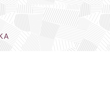
KA
divadlo zaměřené především
lavní roli Spejbl, Hurvínek,
 předsálí je k vidění malá