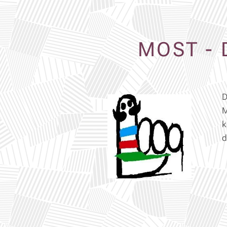
MOST - 
D
M
k
d