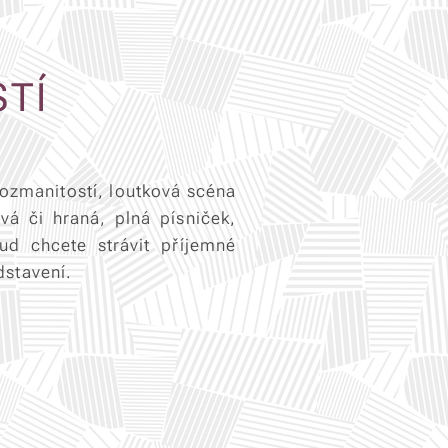
TÍ
Rozmanitostí, loutková scéna
vá či hraná, plná písniček,
ud chcete strávit příjemné
dstavení.