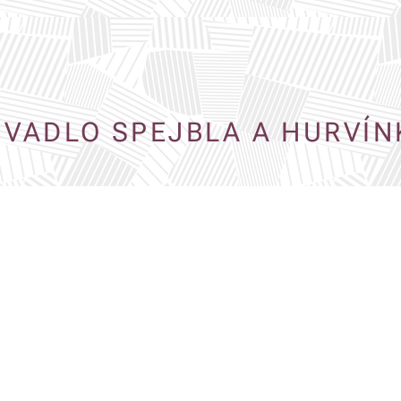
IVADLO SPEJBLA A HURVÍN
Divadlo Spejbla a Hurvínka je loutkové 
na představení pro děti, v nichž hrají h
Mánička, paní Kateřina a pes Žeryk. V
výstava loutek.